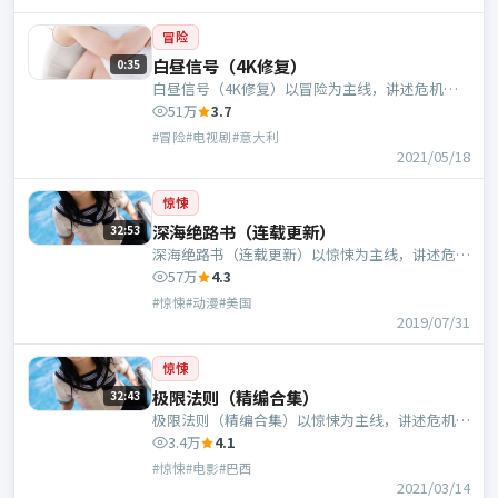
冒险
白昼信号（4K修复）
0:35
白昼信号（4K修复）以冒险为主线，讲述危机中
的抉择与人物成长；意大利班底，孔笙执导，苍井
51万
3.7
优、肖央等主演。
#冒险#电视剧#意大利
2021/05/18
惊悚
深海绝路书（连载更新）
32:53
深海绝路书（连载更新）以惊悚为主线，讲述危机
中的抉择与人物成长；美国班底，路阳执导，汤
57万
4.3
唯、周迅等主演。
#惊悚#动漫#美国
2019/07/31
惊悚
极限法则（精编合集）
32:43
极限法则（精编合集）以惊悚为主线，讲述危机中
的抉择与人物成长；巴西班底，陈凯歌执导，于和
3.4万
4.1
伟、黄政民等主演。
#惊悚#电影#巴西
2021/03/14