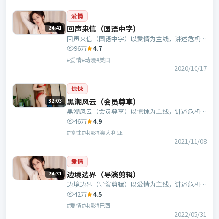
爱情
回声来信（国语中字）
24:41
回声来信（国语中字）以爱情为主线，讲述危机中
的抉择与人物成长；美国班底，宁浩执导，凯特·
96万
4.7
布兰切特、蕾雅·赛杜等主演。
#爱情#动漫#美国
2020/10/17
惊悚
黑潮风云（会员尊享）
32:03
黑潮风云（会员尊享）以惊悚为主线，讲述危机中
的抉择与人物成长；澳大利亚班底，吕行执导，任
46万
4.9
素汐、于和伟等主演。
#惊悚#电影#澳大利亚
2021/11/08
爱情
边境边界（导演剪辑）
24:31
边境边界（导演剪辑）以爱情为主线，讲述危机中
的抉择与人物成长；巴西班底，翁子光执导，倪
42万
4.5
妮、宋康昊等主演。
#爱情#电影#巴西
2022/05/31