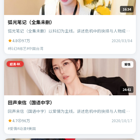
16:34
弧光笔记（全集未删）
弧光笔记（全集未删）以科幻为主线，讲述危机中的抉择与人物成
长；中国台湾班底，郭帆执导，周冬雨、白宇等主演。
4.8
97万
2020/03/04
#科幻#综艺#中国台湾
超清4K
爱情
24:41
回声来信（国语中字）
回声来信（国语中字）以爱情为主线，讲述危机中的抉择与人物成
长；美国班底，宁浩执导，凯特·布兰切特、蕾雅·赛杜等主演。
4.7
96万
2020/10/17
#爱情#动漫#美国