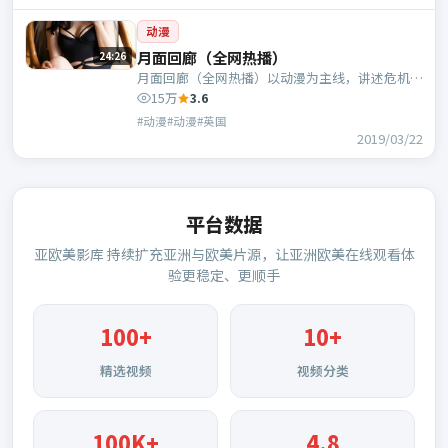
动漫
月面回廊（全网热播）
24:26
月面回廊（全网热播）以动漫为主线，讲述危机中
的抉择与人物成长；英国班底，王伟执导，长泽雅
15万
3.6
美、倪妮等主演。
#动漫#动漫#英国
2019/03/22
平台数据
亚欧美影库
持续扩充亚洲与欧美片源，让亚洲欧美在线观看体
验更稳定、更顺手
100
+
10+
精选视频
视频分类
100K+
4.8