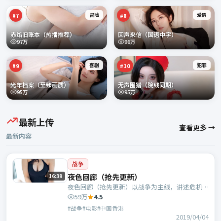
冒险
爱情
#
7
#
8
赤焰旧账本（热播推荐）
回声来信（国语中字）
97万
96万
喜剧
犯罪
#
9
#
10
光年档案（至臻画质）
无声围猎（院线同期）
95万
95万
最新上传
查看更多 →
最新内容
战争
夜色回廊（抢先更新）
16:39
夜色回廊（抢先更新）以战争为主线，讲述危机中
的抉择与人物成长；中国香港班底，文牧野执导，
59万
4.5
马丽、咏梅等主演。
#战争#电影#中国香港
2019/04/04