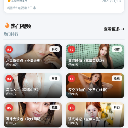
4.5
94万
2021/01/13
#冒险#电视剧#日本
热门视频
查看更多 →
热门排行
科幻
动作
#
1
#
2
北风折返点（全集未删）
霓虹暗涌（高清完整版）
100万
99万
爱情
悬疑
#
3
#
4
雾岛入口（国语中字）
深空夜航船（免费在线看）
99万
98万
犯罪
科幻
#
5
#
6
寒锋旁观者（院线同期）
弧光笔记（全集未删）
98万
97万