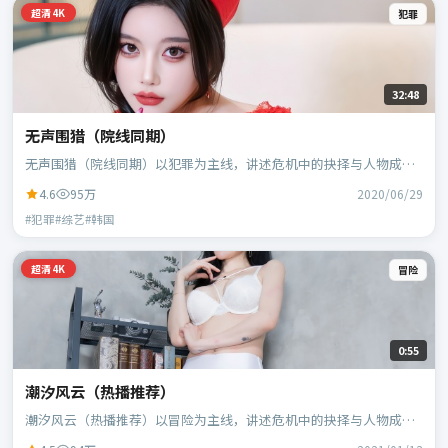
超清4K
犯罪
32:48
无声围猎（院线同期）
无声围猎（院线同期）以犯罪为主线，讲述危机中的抉择与人物成
长；韩国班底，林超贤执导，胡歌、黄政民等主演。
4.6
95万
2020/06/29
#犯罪#综艺#韩国
超清4K
冒险
0:55
潮汐风云（热播推荐）
潮汐风云（热播推荐）以冒险为主线，讲述危机中的抉择与人物成
长；日本班底，贾樟柯执导，黄政民、谭卓等主演。