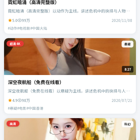
霓虹暗涌（高清完整版）
霓虹暗涌（高清完整版）以动作为主线，讲述危机中的抉择与人物成
长；中国大陆班底，徐克执导，段奕宏、范伟等主演。
5.0
99万
2020/11/08
#动作#电视剧#中国大陆
超清4K
悬疑
8:27
深空夜航船（免费在线看）
深空夜航船（免费在线看）以悬疑为主线，讲述危机中的抉择与人物
成长；中国香港班底，乌尔善执导，刘德华、段奕宏等主演。
4.9
98万
2020/07/21
#悬疑#电影#中国香港
高清
科幻