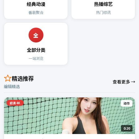
经典动漫
热播综艺
番剧聚合
热门综讯
全
全部分类
一站浏览
精选推荐
查看更多 →
编辑精选
超清4K
动作
0:20